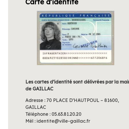
Site
offic
la
com
Carte d’identité
L
Les cartes d’identité sont délivrées par la
mai
de GAILLAC
Adresse : 70 PLACE D’HAUTPOUL – 81600,
GAILLAC
Téléphone : 05.63.81.20.20
Mél : identite@ville-gaillac.fr